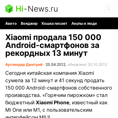
Hi
-
News.ru
Авито
Вояджер
Кошка писает
Акулы и люди
Ядерная война
Ядовитые пауки
Судоку и пазлы
Xiaomi продала 150 000
Android-смартфонов за
рекордных 13 минут
Ауслендер Дмитрий
∙
25.04.2012,
обновлено 30.10.2012
Сегодня китайская компания Xiaomi
сумела за 12 минут и 41 секунд продать
150 000 Android-смартфонов собственного
производства. «Горячим пирожком» стал
бюджетный
Xiaomi Phone
, известный как
Mi One или M1, с пользовательским
интерфейсом MIUI.