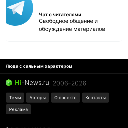
Чат с читателями
Свободное общение и
обсуждение материалов
Люди с сильным характером
Кошка писает на кровать
Тунцы в океанариуме
Ядовитые пауки России
Hi
-
News.ru
, 2006–2026
Города в ядерной войне
Открытие в Google Maps
Темы
Авторы
О проекте
Контакты
Реклама