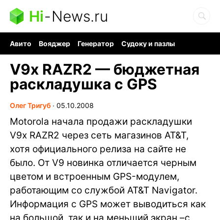
Hi
-
News.ru
Авито
Вояджер
Генератор
Судоку и пазлы
Хобби для мозга
Бензин 100 vs 95
Следующая пандемия
V9x RAZR2 — бюджетная
раскладушка с GPS
Олег Тригуб
∙
05.10.2008
Motorola начала продажи раскладушки
V9x RAZR2 через сеть магазинов AT&T,
хотя официального релиза на сайте не
было. От V9 новинка отличается черным
цветом и встроенным GPS-модулем,
работающим со службой AT&T Navigator.
Информация с GPS может выводиться как
на большой, так и на меньший экран –с