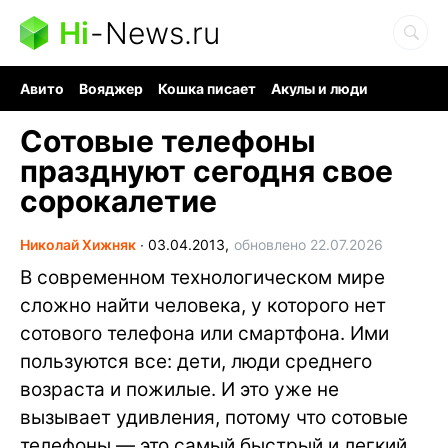
Hi
-
News.ru
Авито
Вояджер
Кошка писает
Акулы и люди
Ядерная война
Судоку и пазлы
Ядовитые пауки
Сотовые телефоны
празднуют сегодня свое
сорокалетие
Николай Хижняк
∙
03.04.2013,
обновлено 22.07.2026
В современном технологическом мире
сложно найти человека, у которого нет
сотового телефона или смартфона. Ими
пользуются все: дети, люди среднего
возраста и пожилые. И это уже не
вызывает удивления, потому что сотовые
телефоны — это самый быстрый и легкий