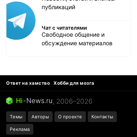
публикаций
Чат с читателями
Свободное общение и
обсуждение материалов
Ответ на хамство
Хобби для мозга
Бензин 100 и 95
Тунцы в океанариуме
Следующая пандемия
Google Maps открытие
Hi
-
News.ru
, 2006–2026
Темы
Авторы
О проекте
Контакты
Реклама