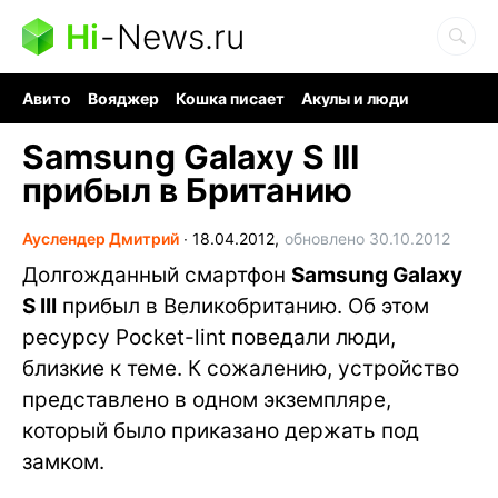
Hi
-
News.ru
Авито
Вояджер
Кошка писает
Акулы и люди
Ядерная война
Судоку и пазлы
Ядовитые пауки
Samsung Galaxy S III
прибыл в Британию
Ауслендер Дмитрий
∙
18.04.2012,
обновлено 30.10.2012
Долгожданный смартфон
Samsung Galaxy
S III
прибыл в Великобританию. Об этом
ресурсу Pocket-lint поведали люди,
близкие к теме. К сожалению, устройство
представлено в одном экземпляре,
который было приказано держать под
замком.