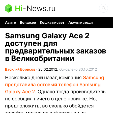
Hi
-
News.ru
Авито
Вояджер
Кошка писает
Акулы и люди
Ядерная война
Ядовитые пауки
Судоку и пазлы
Samsung Galaxy Ace 2
доступен для
предварительных заказов
в Великобритании
Василий Борисов
∙
25.02.2012,
обновлено 30.10.2012
Несколько дней назад компания
Samsung
представила сотовый телефон Samsung
Galaxy Ace 2
. Однако тогда производитель
не сообщил ничего о цене новинке. Но,
предположить, во сколько обойдется
телефон можно по информации из