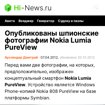
Hi
-
News.ru
Авито
Вояджер
Генератор
Судоку и пазлы
Хобби для мозга
Бензин 100 vs 95
Следующая пандемия
Опубликованы шпионские
фотографии Nokia Lumia
PureView
Ауслендер Дмитрий
∙
07.04.2012,
обновлено 30.10.2012
Перед вами две фотографии, на которых,
предположительно, изображен
концептуальный смартфон
Nokia Lumia
PureView
. Устройство является Windows
Phone-копией Nokia 808 PureView на базе
платформы Symbian.