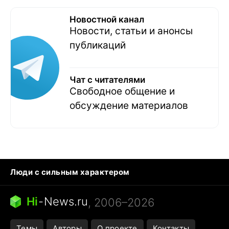
Новостной канал
Новости, статьи и анонсы
публикаций
Чат с читателями
Свободное общение и
обсуждение материалов
Люди с сильным характером
Кошка писает на кровать
Тунцы в океанариуме
Ядовитые пауки России
Hi
-
News.ru
, 2006–2026
Города в ядерной войне
Открытие в Google Maps
Темы
Авторы
О проекте
Контакты