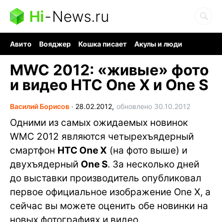
Hi
-
News.ru
Авито
Вояджер
Кошка писает
Акулы и люди
Ядерная война
Судоку и пазлы
Ядовитые пауки
MWC 2012: «живые» фото
и видео HTC One X и One S
Василий Борисов
∙
28.02.2012,
обновлено 30.10.2012
Одними из самых ожидаемых новинок
WMC 2012 являются четырехъядерный
смартфон
HTC One X
(на фото выше) и
двухъядерный
One S
. За несколько дней
до выставки производитель опубликовал
первое официальное изображение One X, а
сейчас вы можете оценить обе новинки на
новых фотографиях и видео.