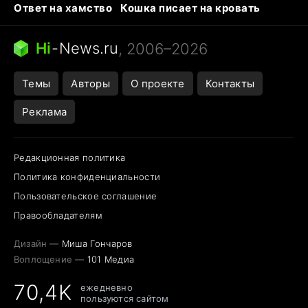
Ответ на хамство
Кошка писает на кровать
Тунцы в океанариуме
Следующая пандемия
Ядовитые пауки России
Hi
-
News.ru
, 2006–2026
Открытие в Google Maps
Темы
Авторы
О проекте
Контакты
Реклама
Редакционная политика
Политика конфиденциальности
Пользовательское соглашение
Правообладателям
Дизайн —
Миша Гончаров
Воплощение —
101 Медиа
70,4K
ежедневно
пользуются сайтом