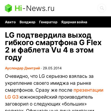
Hi
-
News.ru
Авито
Вояджер
Генератор
Ядерная война
Судоку и пазлы
Бензин 100 и 95
Хобби для мозга
LG подтвердила выход
гибкого смартфона G Flex
2 и фаблета Vu 4 в этом
году
Ауслендер Дмитрий
∙
29.05.2014
Очевидно, что LG серьезно взялась за
укрепление своего имиджа на рынке
смартфонов. Сразу же после
презентации
LG G3
южнокорейский производитель
заговорил о следующих «больших»
релизах. Официальные лица компании