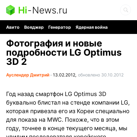
Hi
-
News.ru
Авито
Вояджер
Генератор
Ядерная война
Судоку и пазлы
Бензин 100 и 95
Хобби для мозга
Фотография и новые
подробности LG Optimus
3D 2
Ауслендер Дмитрий
∙
13.02.2012,
обновлено 30.10.2012
Год назад смартфон LG Optimus 3D
буквально блистал на стенде компании LG,
которая привезла его из Кореи специально
для показа на MWC. Похоже, что в этом
году, точнее в конце текущего месяца, мы
увидим последователя корейского