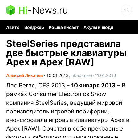
Hi
-
News.ru
Авито
Вояджер
Кошка писает
Акулы и люди
Ядерная война
Ядовитые пауки
Судоку и пазлы
SteelSeries представила
две быстрые клавиатуры
Apex и Apex [RAW]
Алексей Лихачев
∙
10.01.2013,
обновлено 11.01.2013
Лас Вегас, CES 2013 –
10 января 2013
– В
рамках Consumer Electronics Show
компания SteelSeries, ведущий мировой
производитель игровой периферии,
анонсировала игровые клавиатуры Apex и
Apex [RAW]. Сочетая в себе прекрасные
формы и заботливо оптимизированные