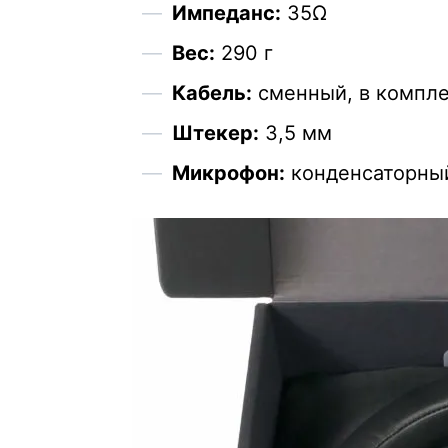
Импеданс:
35Ω
Вес:
290 г
Кабель:
сменный, в комплект
Штекер:
3,5 мм
Микрофон:
конденсаторный