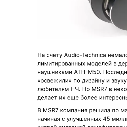
На счету Audio-Technica немало
лимитированных моделей в дер
наушниками ATH-M50. Последние
«освежили» по дизайну и звук
любителям НЧ. Но MSR7 в неко
делает их еще более интересн
В MSR7 компания решила по ма
начиная с улучшенных 45 милл