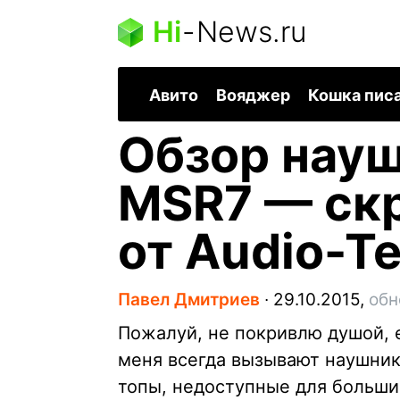
Hi
-
News.ru
Авито
Вояджер
Кошка пис
Обзор науш
MSR7 — ск
от Audio-T
Павел Дмитриев
∙
29.10.2015,
обн
Пожалуй, не покривлю душой, 
меня всегда вызывают наушник
топы, недоступные для больши