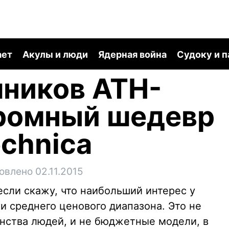
ает
Акулы и люди
Ядерная война
Судоку и 
ников ATH-
ромный шедевр
echnica
овлено 02.11.2015
если скажу, что наибольший интерес у
и среднего ценового диапазона. Это не
нства людей, и не бюджетные модели, в