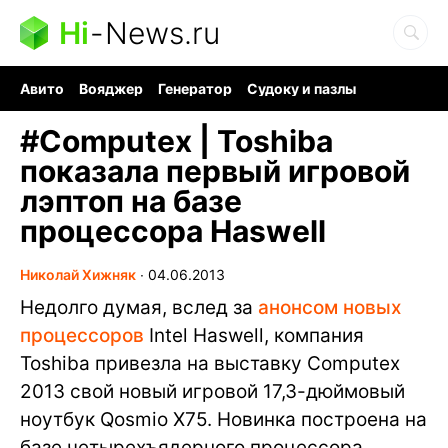
Hi
-
News.ru
Авито
Вояджер
Генератор
Судоку и пазлы
Хобби для мозга
Бензин 100 vs 95
Следующая пандемия
#
Computex | Toshiba
показала первый игровой
лэптоп на базе
процессора Haswell
Николай Хижняк
∙
04.06.2013
Недолго думая, вслед за
анонсом новых
процессоров
Intel Haswell, компания
Toshiba привезла на выставку Computex
2013 свой новый игровой 17,3-дюймовый
ноутбук Qosmio X75. Новинка построена на
базе четырехъядерного процессора