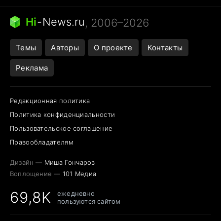
Кошка писает на кровать
Тунцы в океанариуме
Ядовитые пауки России
Hi
-
News.ru
, 2006–2026
Города в ядерной войне
Открытие в Google Maps
Темы
Авторы
О проекте
Контакты
Реклама
Редакционная политика
Политика конфиденциальности
Пользовательское соглашение
Правообладателям
Дизайн —
Миша Гончаров
Воплощение —
101 Медиа
69,8K
ежедневно
пользуются сайтом