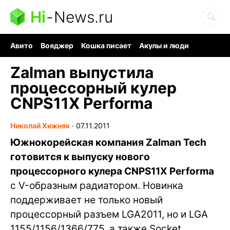
Hi
-
News.ru
Авито
Вояджер
Кошка писает
Акулы и люди
Ядерная война
Судоку и пазлы
Ядовитые пауки
Zalman выпустила
процессорный кулер
CNPS11X Performa
Николай Хижняк
∙
07.11.2011
Южнокорейская компания Zalman Tech
готовится к выпуску нового
процессорного кулера CNPS11X Performa
с V-образным радиатором. Новинка
поддерживает не только новый
процессорный разъем LGA2011, но и LGA
1155/1156/1366/775, а также Socket