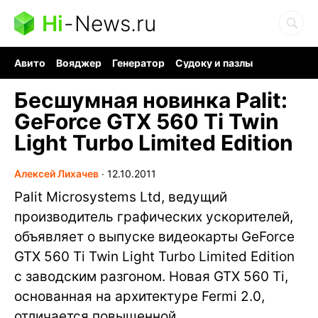
Hi
-
News.ru
Авито
Вояджер
Генератор
Судоку и пазлы
Хобби для мозга
Бензин 100 vs 95
Следующая пандемия
Бесшумная новинка Palit:
GeForce GTX 560 Ti Twin
Light Turbo Limited Edition
Алексей Лихачев
∙
12.10.2011
Palit Microsystems Ltd, ведущий
производитель графических ускорителей,
объявляет о выпуске видеокарты GeForce
GTX 560 Ti Twin Light Turbo Limited Edition
с заводским разгоном. Новая GTX 560 Ti,
основанная на архитектуре Fermi 2.0,
отличается повышенной