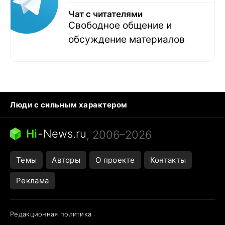
Чат с читателями
Свободное общение и
обсуждение материалов
Люди с сильным характером
Кошка писает на кровать
Тунцы в океанариуме
Ядовитые пауки России
Hi
-
News.ru
, 2006–2026
Города в ядерной войне
Открытие в Google Maps
Темы
Авторы
О проекте
Контакты
Реклама
Редакционная политика