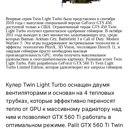
Впервые серия Twin Light Turbo была представлена в сентябре
2010 года с выпуском специальной версии GeForce GTS 450,
доступной только в США. Ограниченный тираж GTS 450 Twin
Light Turbo получил единогласное одобрение геймеров. В октябре
2011 года выходит в свет множество захватывающих игр, среди
которых Batman: Arkham City, Battlefield 3 и Call of Duty: Modern
Warfare 3. Эти игры поддерживают экстремальные технологии и
эффекты: технологию PhysX, 3D Vision, тесселяцию DirectX 11, и
заядлым геймерам просто необходима высокая
производительность GPU, чтобы получить максимальное
удовольствие и сногсшибательную картинку. Развивая успех Twin
Light Turbo, Palit разработала GeForce GTX 560 Ti Twin Light
Turbo Limited Edition, которая удовлетворит все запросы геймеров.
Кулер Twin Light Turbo оснащен двумя
вентиляторами и основан на 4 тепловых
трубках, которые эффективно переносят
тепло от GPU к массивному радиатору над
ним и позволяют GTX 560 Ti работать в
оптимальном режиме. Palit GTX 560 Ti Twin