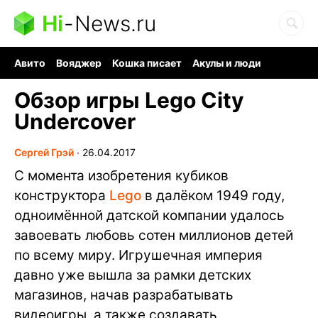
Hi
-
News.ru
Авито
Вояджер
Кошка писает
Акулы и люди
Ядерная война
Судоку и пазлы
Ядовитые пауки
Обзор игры Lego City
Undercover
Сергей Грэй
∙
26.04.2017
С момента изобретения кубиков
конструктора
Lego
в далёком 1949 году,
одноимённой датской компании удалось
завоевать любовь сотен миллионов детей
по всему миру. Игрушечная империя
давно уже вышла за рамки детских
магазинов, начав разрабатывать
видеоигры, а также создавать