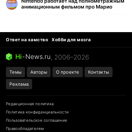
Nintendo работает над полнометражным
анимационным фильмом про Марио
Ответ на хамство
Хобби для мозга
Бензин 100 и 95
Тунцы в океанариуме
Следующая пандемия
Google Maps открытие
Hi
-
News.ru
, 2006–2026
Темы
Авторы
О проекте
Контакты
Реклама
Редакционная политика
Политика конфиденциальности
Пользовательское соглашение
Правообладателям