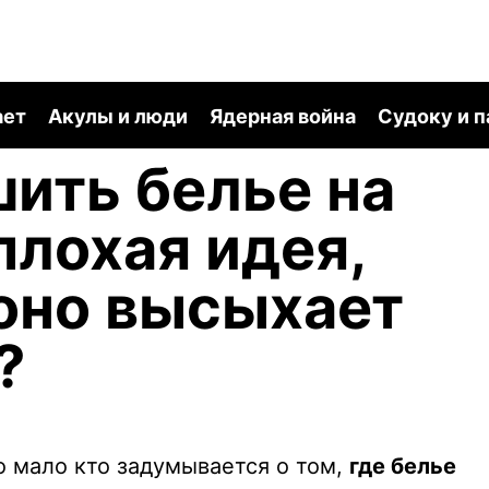
ает
Акулы и люди
Ядерная война
Судоку и 
ить белье на
плохая идея,
оно высыхает
?
о мало кто задумывается о том,
где белье