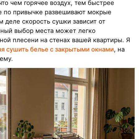
что чем горячее воздух, тем быстрее
ие по привычке развешивают мокрые
м деле скорость сушки зависит от
ьный выбор места может легко
ной плесени на стенах вашей квартиры. Я
зя сушить белье с закрытыми окнами
, на
ему.