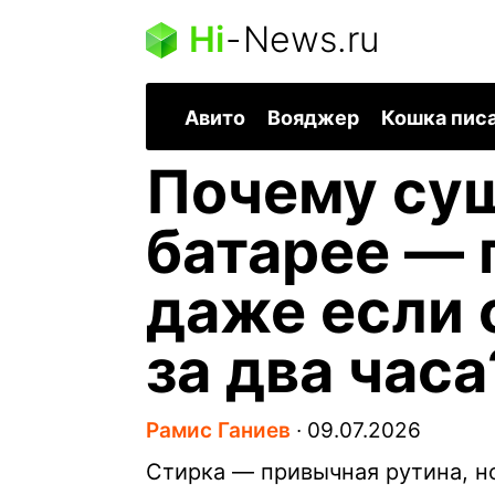
Hi
-
News.ru
Авито
Вояджер
Кошка пис
Почему суш
батарее — 
даже если 
за два часа
Рамис Ганиев
∙
09.07.2026
Стирка — привычная рутина, н