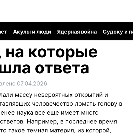
ает
Акулы и люди
Ядерная война
Судоку и 
, на которые
ашла ответа
влено 07.04.2026
лали массу невероятных открытий и
тавлявших человечество ломать голову в
менее наука все еще имеет много
 ответов. Например, в последнее время
то такое темная материя, из которой,