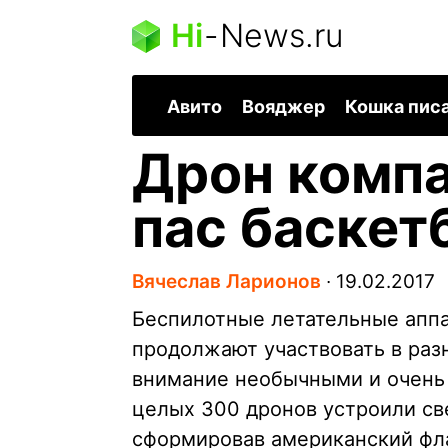
Hi
-
News.ru
Авито
Вояджер
Кошка пис
Дрон компа
пас баскет
Вячеслав Ларионов
∙
19.02.2017
Беспилотные летательные аппа
продолжают участвовать в раз
внимание необычными и очень
целых 300 дронов устроили св
сформировав американский фла