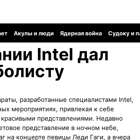
ает
Акулы и люди
Ядерная война
Судоку и 
нии Intel дал
болисту
раты, разработанные специалистами Intel,
ных мероприятиях, привлекая к себе
 красивыми представлениями. Недавно
етовое представление в ночном небе,
г на концерте певицы Леди Гаги, а вчера