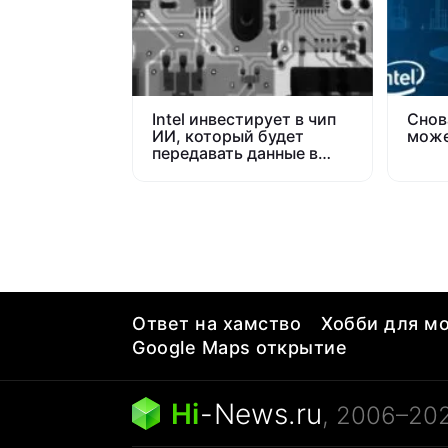
Intel инвестирует в чип
Снова
ИИ, который будет
може
передавать данные в
1000 раз быстрее
Ответ на хамство
Хобби для мо
Google Maps открытие
Hi
-
News.ru
, 2006–20