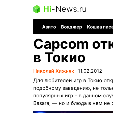
Hi
-
News.ru
Авито
Вояджер
Кошка пис
Capcom от
в Токио
Николай Хижняк
∙
11.02.2012
Для любителей игр в Токио от
подобному заведению, не толь
популярных игр – в данном случ
Basara, — но и блюда в нем не