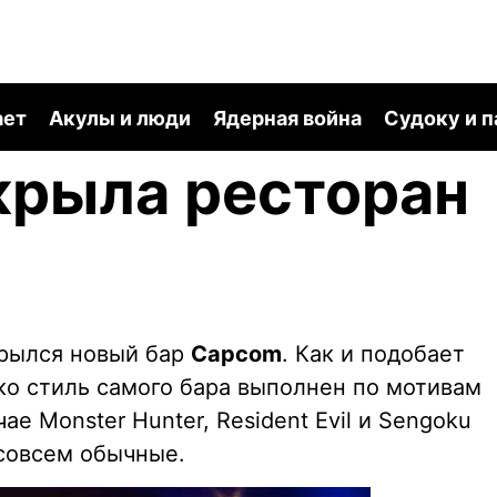
ает
Акулы и люди
Ядерная война
Судоку и 
крыла ресторан
крылся новый бар
Capcom
. Как и подобает
ко стиль самого бара выполнен по мотивам
ае Monster Hunter, Resident Evil и Sengoku
 совсем обычные.