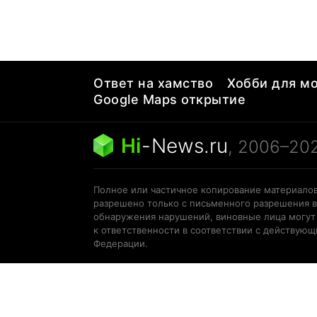
Ответ на хамство
Хобби для мо
Google Maps открытие
Hi
-
News.ru
, 2006–20
Полное или частичное копирование материалов
разрешено только с письменного разрешения в
обнаружения нарушений, виновные лица могут
к ответственности в соответствии с действую
Федерации.