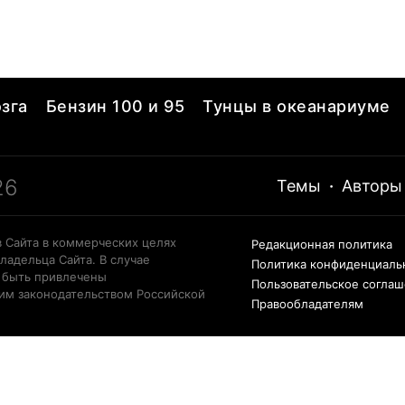
зга
Бензин 100 и 95
Тунцы в океанариуме
26
Темы
·
Авторы
 Сайта в коммерческих целях
Редакционная политика
ладельца Сайта. В случае
Политика конфиденциаль
 быть привлечены
Пользовательское согла
щим законодательством Российской
Правообладателям