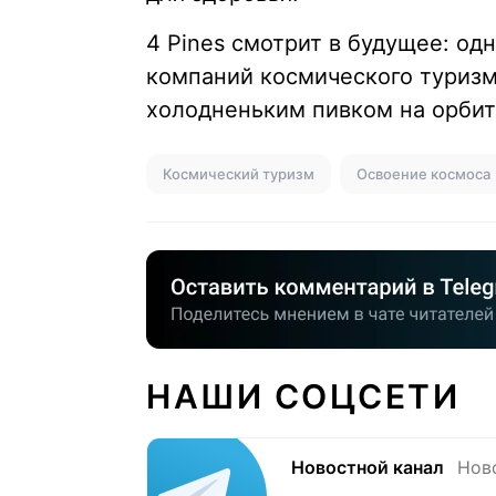
4 Pines смотрит в будущее: о
компаний космического туризм
холодненьким пивком на орбит
Космический туризм
Освоение космоса
НАШИ СОЦСЕТИ
Новостной канал
Нов