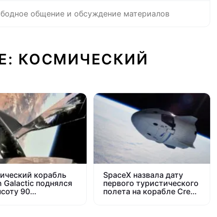
бодное общение и обсуждение материалов
Е: КОСМИЧЕСКИЙ
ический корабль
SpaceX назвала дату
n Galactic поднялся
первого туристического
ысоту 90
полета на корабле Crew
метров.
Dragon
ический туризм
близко?