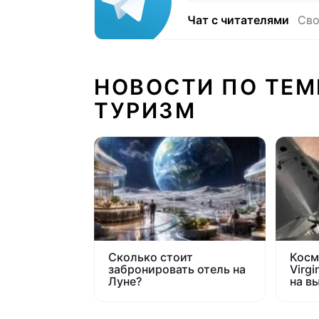
Чат с читателями
Сво
НОВОСТИ ПО ТЕМ
ТУРИЗМ
Сколько стоит
Косм
забронировать отель на
Virgi
Луне?
на в
кило
Косм
уже 