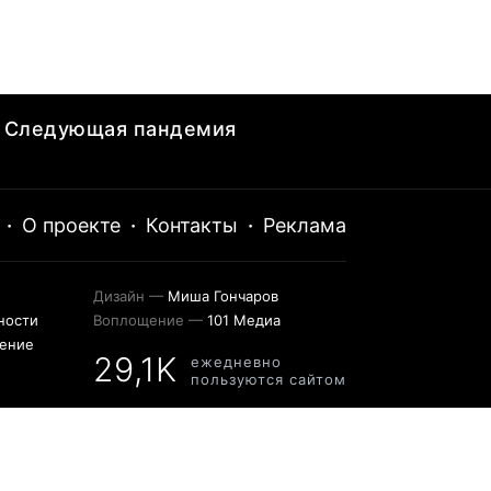
Следующая пандемия
·
О проекте
·
Контакты
·
Реклама
Дизайн —
Миша Гончаров
ности
Воплощение —
101 Медиа
шение
29,1K
ежедневно
пользуются сайтом