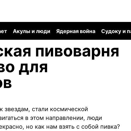
ает
Акулы и люди
Ядерная война
Судоку и 
кая пивоварня
во для
ов
 к звездам, стали космической
игаться в этом направлении, люди
красно, но как нам взять с собой пивка?