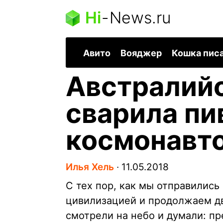
Hi
-
News.ru
Авито
Вояджер
Кошка пис
Австралийс
сварила пи
космонавт
Илья Хель
∙
11.05.2018
С тех пор, как мы отправились
цивилизацией и продолжаем дв
смотрели на небо и думали: пре