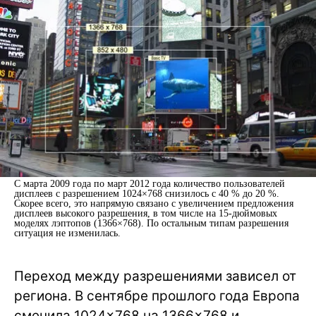
С марта 2009 года по март 2012 года количество пользователей
дисплеев с разрешением 1024×768 снизилось с 40 % до 20 %.
Скорее всего, это напрямую связано с увеличением предложения
дисплеев высокого разрешения, в том числе на 15-дюймовых
моделях лэптопов (1366×768). По остальным типам разрешения
ситуация не изменилась.
Переход между разрешениями зависел от
региона. В сентябре прошлого года Европа
сменила 1024×768 на 1366×768 и