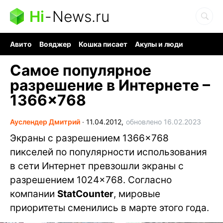
Hi
-
News.ru
Авито
Вояджер
Кошка писает
Акулы и люди
Ядерная война
Судоку и пазлы
Ядовитые пауки
Самое популярное
разрешение в Интернете –
1366×768
Ауслендер Дмитрий
∙
11.04.2012,
обновлено 16.02.2023
Экраны с разрешением 1366×768
пикселей по популярности использования
в сети Интернет превзошли экраны с
разрешением 1024×768. Согласно
компании
StatCounter
, мировые
приоритеты сменились в марте этого года.