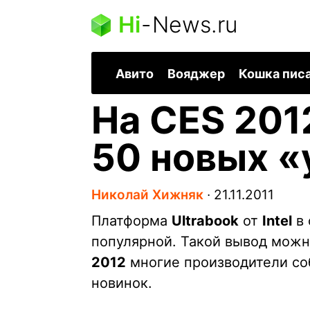
Hi
-
News.ru
Авито
Вояджер
Кошка пис
На CES 201
50 новых «
Николай Хижняк
∙
21.11.2011
Платформа
Ultrabook
от
Intel
в 
популярной. Такой вывод можно
2012
многие производители соб
новинок.