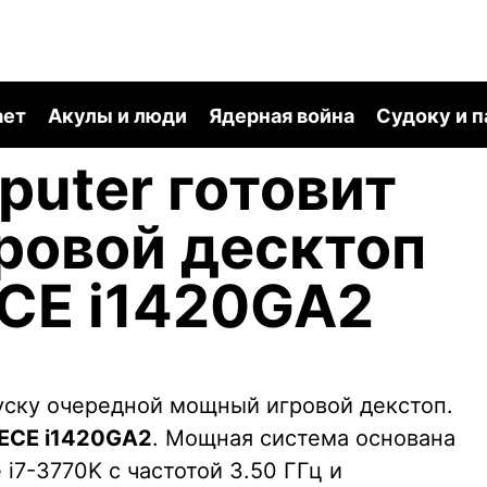
ает
Акулы и люди
Ядерная война
Судоку и 
uter готовит
ровой десктоп
CE i1420GA2
уску очередной мощный игровой декстоп.
ECE i1420GA2
. Мощная система основана
 i7-3770K с частотой 3.50 ГГц и