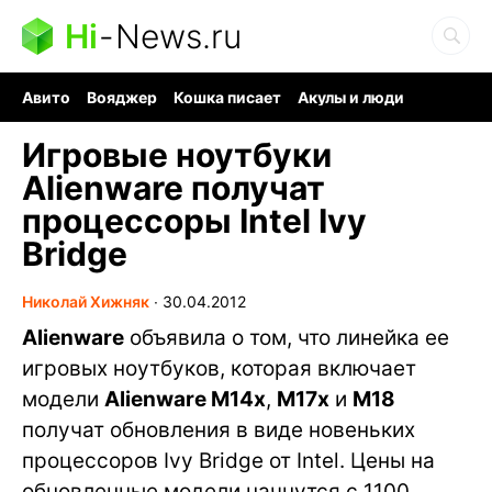
Hi
-
News.ru
Авито
Вояджер
Кошка писает
Акулы и люди
Ядерная война
Судоку и пазлы
Ядовитые пауки
Игровые ноутбуки
Alienware получат
процессоры Intel Ivy
Bridge
Николай Хижняк
∙
30.04.2012
Alienware
объявила о том, что линейка ее
игровых ноутбуков, которая включает
модели
Alienware M14x
,
M17x
и
M18
получат обновления в виде новеньких
процессоров Ivy Bridge от Intel. Цены на
обновленные модели начнутся с 1100