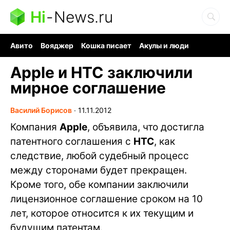
Hi
-
News.ru
Авито
Вояджер
Кошка писает
Акулы и люди
Ядерная война
Ядовитые пауки
Судоку и пазлы
Apple и HTC заключили
мирное соглашение
Василий Борисов
∙
11.11.2012
Компания
Apple
, объявила, что достигла
патентного соглашения с
HTC
, как
следствие, любой судебный процесс
между сторонами будет прекращен.
Кроме того, обе компании заключили
лицензионное соглашение сроком на 10
лет, которое относится к их текущим и
будущим патентам.