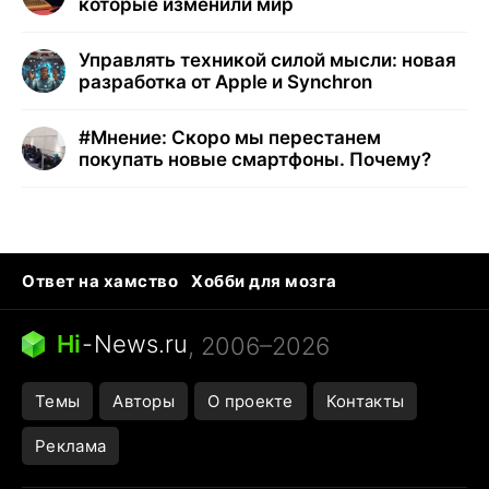
которые изменили мир
Управлять техникой силой мысли: новая
разработка от Apple и Synchron
#
Мнение: Скоро мы перестанем
покупать новые смартфоны. Почему?
Ответ на хамство
Хобби для мозга
Бензин 100 vs 95
Тунцы в океанариуме
Следующая пандемия
Google Maps открытие
Hi
-
News.ru
, 2006–2026
Темы
Авторы
О проекте
Контакты
Реклама