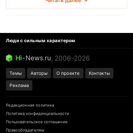
Читать далее
Люди с сильным характером
Кошка писает на кровать
Тунцы в океанариуме
Ядовитые пауки России
Hi
-
News.ru
, 2006–2026
Города в ядерной войне
Открытие в Google Maps
Темы
Авторы
О проекте
Контакты
Реклама
Редакционная политика
Политика конфиденциальности
Пользовательское соглашение
Правообладателям