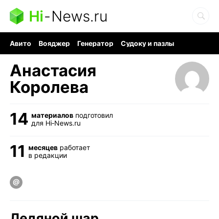
Hi
-
News.ru
Авито
Вояджер
Генератор
Судоку и пазлы
Хобби для мозга
Бензин 100 vs 95
Следующая пандемия
Анастасия
Королева
14
материалов
подготовил
для Hi‑News.ru
11
месяцев
работает
в редакции
Ледяной шар