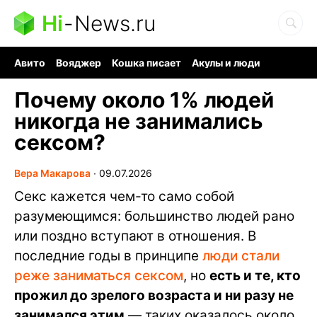
Hi
-
News.ru
Авито
Вояджер
Кошка писает
Акулы и люди
Ядерная война
Судоку и пазлы
Ядовитые пауки
Почему около 1% людей
никогда не занимались
сексом?
Вера Макарова
∙
09.07.2026
Секс кажется чем-то само собой
разумеющимся: большинство людей рано
или поздно вступают в отношения. В
последние годы в принципе
люди стали
реже заниматься сексом
, но
есть и те, кто
прожил до зрелого возраста и ни разу не
занимался этим
— таких оказалось около