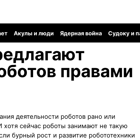
ает
Акулы и люди
Ядерная война
Судоку и 
редлагают
оботов правами
ания деятельности роботов рано или
И хотя сейчас роботы занимают не такую
сли бурный рост и развитие робототехники