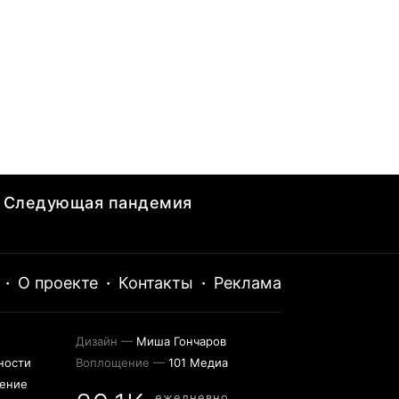
Следующая пандемия
·
О проекте
·
Контакты
·
Реклама
Дизайн —
Миша Гончаров
ности
Воплощение —
101 Медиа
шение
ежедневно