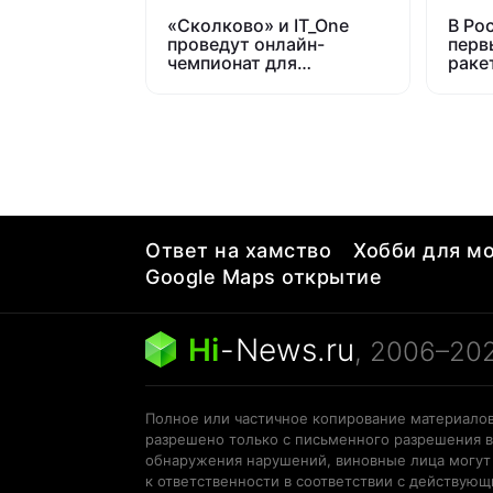
«Сколково» и IT_One
В Ро
проведут онлайн-
перв
чемпионат для
раке
системных аналитиков
буде
Ответ на хамство
Хобби для мо
Google Maps открытие
Hi
-
News.ru
, 2006–20
Полное или частичное копирование материалов
разрешено только с письменного разрешения в
обнаружения нарушений, виновные лица могут
к ответственности в соответствии с действую