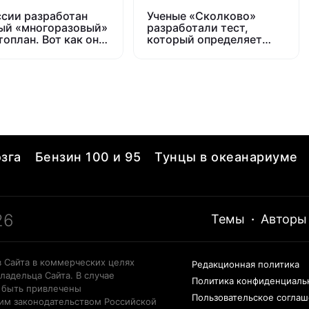
ссии разработан
Ученые «Сколково»
ый «многоразовый»
разработали тест,
топлан. Вот как он
который определяет
т выглядеть
наличие рака всего за 1
час
зга
Бензин 100 и 95
Тунцы в океанариуме
26
Темы
·
Авторы
 Сайта в коммерческих целях
Редакционная политика
ладельца Сайта. В случае
Политика конфиденциаль
 быть привлечены
Пользовательское согла
щим законодательством Российской