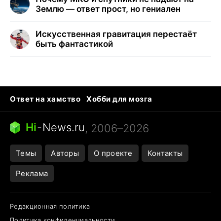
Землю — ответ прост, но гениален
Искусственная гравитация перестаёт
быть фантастикой
Ответ на хамство
Хобби для мозга
Бензин 100 и 95
Тунцы в океанариуме
Следующая пандемия
Google Maps открытие
Hi
-
News.ru
, 2006–2026
Темы
Авторы
О проекте
Контакты
Реклама
Редакционная политика
Политика конфиденциальности