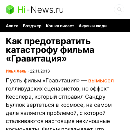
Hi
-
News.ru
Авито
Вояджер
Кошка писает
Акулы и люди
Ядерная война
Судоку и пазлы
Ядовитые пауки
Как предотвратить
катастрофу фильма
«Гравитация»
Илья Хель
∙
22.11.2013
Пусть фильм «Гравитация» —
вымысел
голливудских сценаристов, но эффект
Кесслера, который отправил Сандру
Буллок вертеться в космосе, на самом
деле является проблемой, с которой
сталкиваются настоящие некиношные
космонавты. Фильм показывает, что