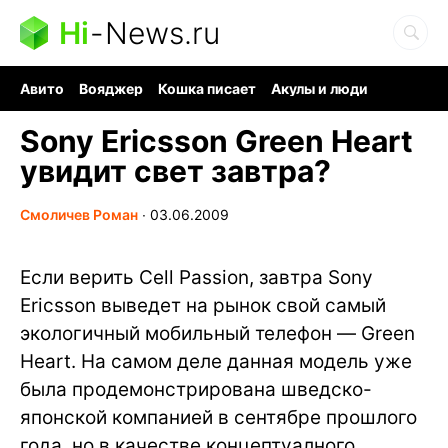
Hi
-
News.ru
Авито
Вояджер
Кошка писает
Акулы и люди
Ядерная война
Судоку и пазлы
Ядовитые пауки
Sony Ericsson Green Heart
увидит свет завтра?
Смоличев Роман
∙
03.06.2009
Если верить Cell Passion, завтра Sony
Ericsson выведет на рынок свой самый
экологичный мобильный телефон — Green
Heart. На самом деле данная модель уже
была продемонстрирована шведско-
японской компанией в сентябре прошлого
года, но в качестве концептуалного