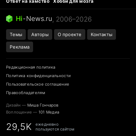
Ответ на хамство
Хобби для мозга
Бензин 100 и 95
Тунцы в океанариуме
Следующая пандемия
Google Maps открытие
Hi
-
News.ru
, 2006–2026
Темы
Авторы
О проекте
Контакты
Реклама
Редакционная политика
Политика конфиденциальности
Пользовательское соглашение
Правообладателям
Дизайн —
Миша Гончаров
Воплощение —
101 Медиа
29,5K
ежедневно
пользуются сайтом