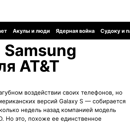
ает
Акулы и люди
Ядерная война
Судоку и 
: Samsung
для AT&T
агубном воздействии своих телефонов, но
мериканских версий Galaxy S — собирается
колько недель назад компанией модель
D. Но это, похоже ее единственное