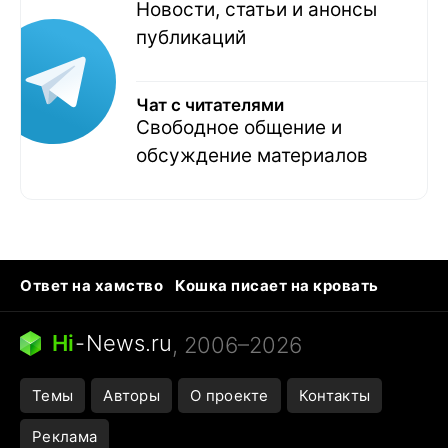
Новости, статьи и анонсы
публикаций
Чат с читателями
Свободное общение и
обсуждение материалов
Ответ на хамство
Кошка писает на кровать
Тунцы в океанариуме
Следующая пандемия
Ядовитые пауки России
Hi
-
News.ru
, 2006–2026
Открытие в Google Maps
Темы
Авторы
О проекте
Контакты
Реклама