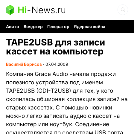
Hi
-
News.ru
Авито
Вояджер
Генератор
Ядерная война
Судоку и пазлы
Бензин 100 и 95
Хобби для мозга
TAPE2USB для записи
кассет на компьютер
Василий Борисов
∙
07.04.2009
Компания Grace Audio начала продажи
полезного устройства под именем
TAPE2USB (GDI-T2USB) для тех, у кого
скопилась обширная коллекция записей на
старых кассетах. С помощью новинки
можно легко записать аудио с кассет на
компьютер или ноутбук. Соединение
осуществляется по средствам USB порта,