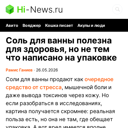
Hi
-
News.ru
Авито
Вояджер
Кошка писает
Акулы и люди
Ядерная война
Судоку и пазлы
Ядовитые пауки
Соль для ванны полезна
для здоровья, но не тем
что написано на упаковке
Рамис Ганиев
∙
26.05.2026
Соли для ванны продают как
очередное
средство от стресса
, мышечной боли и
даже вывода токсинов через кожу. Но
если разобраться в исследованиях,
картина получается скромнее: реальная
польза есть, но она не там, где обещает
упаковка. А вот вред имеется вполне