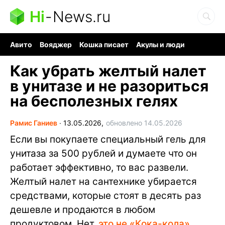
Hi
-
News.ru
Авито
Вояджер
Кошка писает
Акулы и люди
Ядерная война
Судоку и пазлы
Ядовитые пауки
Как убрать желтый налет
в унитазе и не разориться
на бесполезных гелях
Рамис Ганиев
∙
13.05.2026,
обновлено 14.05.2026
Если вы покупаете специальный гель для
унитаза за 500 рублей и думаете что он
работает эффективно, то вас развели.
Желтый налет на сантехнике убирается
средствами, которые стоят в десять раз
дешевле и продаются в любом
продуктовом. Нет,
это не «Кока-кола»
,