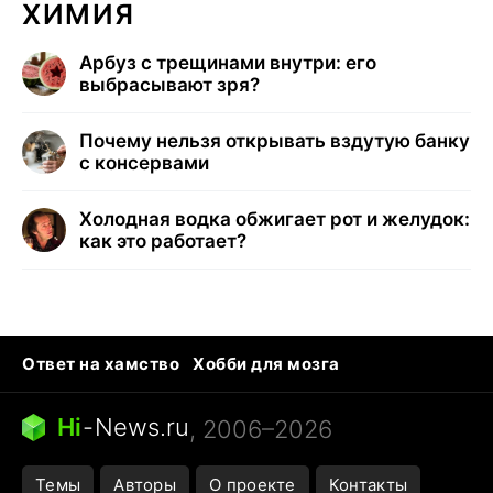
ХИМИЯ
Арбуз с трещинами внутри: его
выбрасывают зря?
Почему нельзя открывать вздутую банку
с консервами
Холодная водка обжигает рот и желудок:
как это работает?
Ответ на хамство
Хобби для мозга
Бензин 100 и 95
Тунцы в океанариуме
Следующая пандемия
Google Maps открытие
Hi
-
News.ru
, 2006–2026
Темы
Авторы
О проекте
Контакты