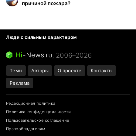
причиной пожара?
Люди с сильным характером
Кошка писает на кровать
Тунцы в океанариуме
Ядовитые пауки России
Hi
-
News.ru
, 2006–2026
Города в ядерной войне
Открытие в Google Maps
Темы
Авторы
О проекте
Контакты
Реклама
Редакционная политика
Политика конфиденциальности
Пользовательское соглашение
Правообладателям