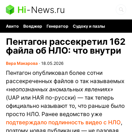
Hi
-
News.ru
Авито
Вояджер
Генератор
Судоку и пазлы
Хобби для мозга
Бензин 100 vs 95
Следующая пандемия
Пентагон рассекретил 162
файла об НЛО: что внутри
Вера Макарова
∙
18.05.2026
Пентагон опубликовал более сотни
рассекреченных файлов о так называемых
«неопознанных аномальных явлениях»
(UAP или НАЯ по-русски) — так теперь
официально называют то, что раньше было
просто НЛО. Ранее ведомство уже
подтверждало подлинность видео с НЛО
,
поэтому новая публикация — не разовая