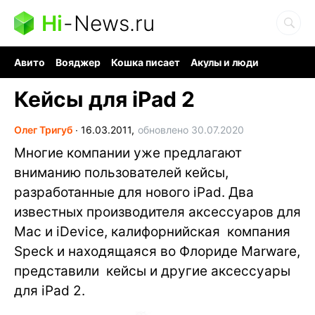
Hi
-
News.ru
Авито
Вояджер
Кошка писает
Акулы и люди
Ядерная война
Судоку и пазлы
Ядовитые пауки
Кейсы для iPad 2
Олег Тригуб
∙
16.03.2011,
обновлено 30.07.2020
Многие компании уже предлагают
вниманию пользователей кейсы,
разработанные для нового iPad. Два
известных производителя аксессуаров для
Mac и iDevice, калифорнийская компания
Speck и находящаяся во Флориде Marware,
представили кейсы и другие аксессуары
для iPad 2.