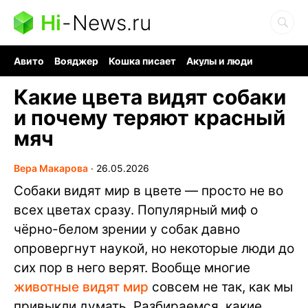
Hi
-
News.ru
Авито
Вояджер
Кошка писает
Акулы и люди
Ядерная война
Ядовитые пауки
Судоку и пазлы
Какие цвета видят собаки
и почему теряют красный
мяч
Вера Макарова
∙
26.05.2026
Собаки видят мир в цвете — просто не во
всех цветах сразу. Популярный миф о
чёрно-белом зрении у собак давно
опровергнут наукой, но некоторые люди до
сих пор в него верят. Вообще многие
животные видят мир
совсем не так, как мы
привыкли думать. Разбираемся, какие