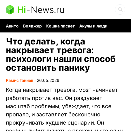
Hi
-
News.ru
Авито
Вояджер
Кошка писает
Акулы и люди
Ядерная война
Судоку и пазлы
Ядовитые пауки
Что делать, когда
накрывает тревога:
психологи нашли способ
остановить панику
Рамис Ганиев
∙
26.05.2026
Когда накрывает тревога, мозг начинает
работать против вас. Он раздувает
масштаб проблемы, убеждает, что все
пропало, и заставляет бесконечно
прокручивать худшие сценарии. Он
вообще любит думать о плохом, и это один