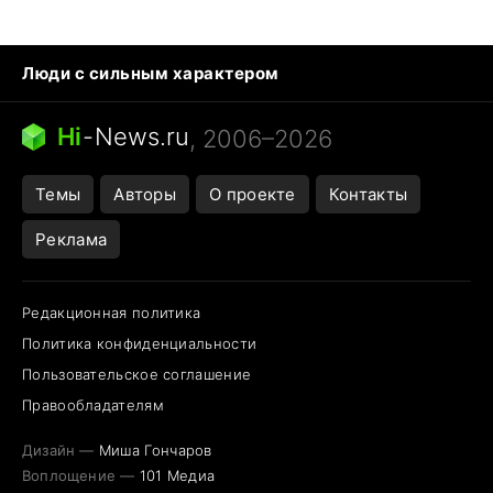
Люди с сильным характером
Кошка писает на кровать
Тунцы в океанариуме
Ядовитые пауки России
Hi
-
News.ru
, 2006–2026
Города в ядерной войне
Открытие в Google Maps
Темы
Авторы
О проекте
Контакты
Реклама
Редакционная политика
Политика конфиденциальности
Пользовательское соглашение
Правообладателям
Дизайн —
Миша Гончаров
Воплощение —
101 Медиа