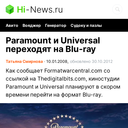
Hi
-
News.ru
Авито
Вояджер
Генератор
Судоку и пазлы
Хобби для мозга
Бензин 100 vs 95
Следующая пандемия
Paramount и Universal
переходят на Blu-ray
Татьяна Смирнова
∙
10.01.2008,
обновлено 30.10.2012
Как сообщает Formatwarcentral.com со
ссылкой на Thedigitalbits.com, киностудии
Paramount и Universal планируют в скором
времени перейти на формат Blu-ray.