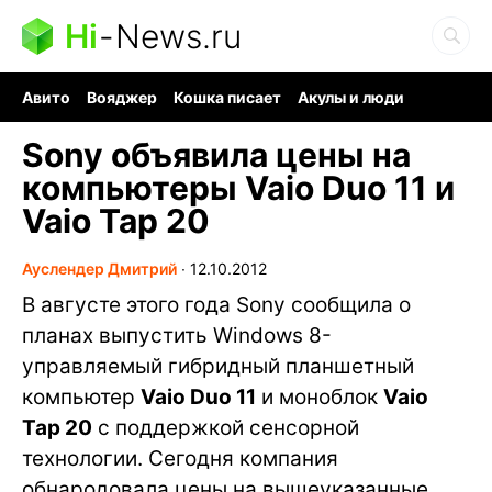
Hi
-
News.ru
Авито
Вояджер
Кошка писает
Акулы и люди
Ядерная война
Ядовитые пауки
Судоку и пазлы
Sony объявила цены на
компьютеры Vaio Duo 11 и
Vaio Tap 20
Ауслендер Дмитрий
∙
12.10.2012
В августе этого года Sony сообщила о
планах выпустить Windows 8-
управляемый гибридный планшетный
компьютер
Vaio Duo 11
и моноблок
Vaio
Tap 20
с поддержкой сенсорной
технологии. Сегодня компания
обнародовала цены на вышеуказанные