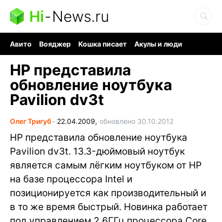
Hi
-
News.ru
Авито
Вояджер
Кошка писает
Акулы и люди
Ядерная война
Судоку и пазлы
Ядовитые пауки
HP представила
обновление ноутбука
Pavilion dv3t
Олег Тригуб
∙
22.04.2009,
обновлено 30.10.2012
HP представила обновление ноутбука
Pavilion dv3t. 13.3-дюймовый ноутбук
является самым лёгким ноутбуком от HP
на базе процессора Intel и
позиционируется как производительный и
в то же время быстрый. Новинка работает
под управлением 2.6ГГц процессора Core