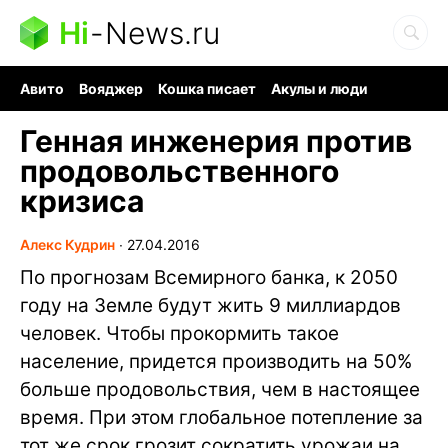
Hi
-
News.ru
Авито
Вояджер
Кошка писает
Акулы и люди
Ядерная война
Судоку и пазлы
Ядовитые пауки
Генная инженерия против
продовольственного
кризиса
Алекс Кудрин
∙
27.04.2016
По прогнозам Всемирного банка, к 2050
году на Земле будут жить 9 миллиардов
человек. Чтобы прокормить такое
население, придется производить на 50%
больше продовольствия, чем в настоящее
время. При этом глобальное потепление за
тот же срок грозит сократить урожаи на