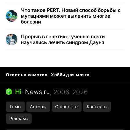
Что такое PERT. Новый способ борьбы с
мутациями может вылечить многие
болезни
Прорыв в генетике: ученые почти
научились лечить синдром Дауна
Ответ на хамство
Хобби для мозга
Бензин 100 и 95
Тунцы в океанариуме
Следующая пандемия
Google Maps открытие
Hi
-
News.ru
, 2006–2026
Темы
Авторы
О проекте
Контакты
Реклама