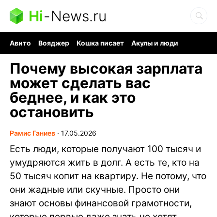
Hi
-
News.ru
Авито
Вояджер
Кошка писает
Акулы и люди
Ядерная война
Ядовитые пауки
Судоку и пазлы
Почему высокая зарплата
может сделать вас
беднее, и как это
остановить
Рамис Ганиев
∙
17.05.2026
Есть люди, которые получают 100 тысяч и
умудряются жить в долг. А есть те, кто на
50 тысяч копит на квартиру. Не потому, что
они жадные или скучные. Просто они
знают основы финансовой грамотности,
которые первые даже знать не хотят.