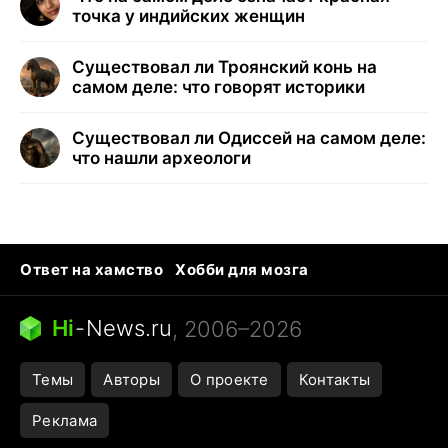
точка у индийских женщин
Существовал ли Троянский конь на
самом деле: что говорят историки
Существовал ли Одиссей на самом деле:
что нашли археологи
Ответ на хамство
Хобби для мозга
Бензин 100 vs 95
Тунцы в океанариуме
Следующая пандемия
Google Maps открытие
Hi
-
News.ru
, 2006–2026
Темы
Авторы
О проекте
Контакты
Реклама