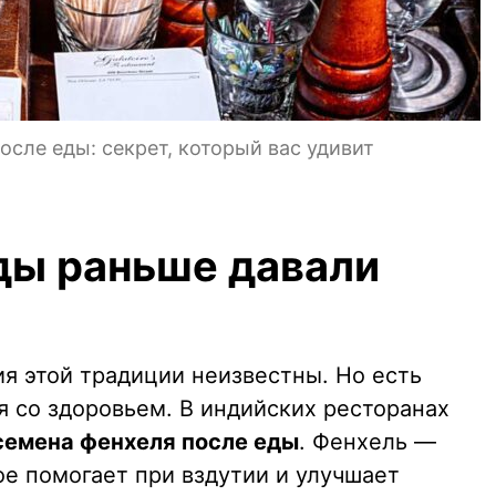
сле еды: секрет, который вас удивит
ды раньше давали
я этой традиции неизвестны. Но есть
я со здоровьем. В индийских ресторанах
семена фенхеля после еды
. Фенхель —
ое помогает при вздутии и улучшает