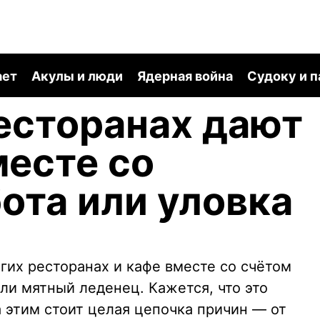
ает
Акулы и люди
Ядерная война
Судоку и 
есторанах дают
есте со
бота или уловка
гих ресторанах и кафе вместе со счётом
ли мятный леденец. Кажется, что это
а этим стоит целая цепочка причин — от