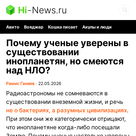
Hi
-
News.ru
Авито
Вояджер
Кошка писает
Акулы и люди
Ядерная война
Ядовитые пауки
Судоку и пазлы
Почему ученые уверены в
существовании
инопланетян, но смеются
над НЛО?
Рамис Ганиев
∙
22.05.2026
Радиоастрономы не сомневаются в
существовании внеземной жизни, и речь
не о бактериях, а разумных цивилизациях
.
При этом они же категорически отрицают,
что инопланетяне когда-либо посещали
Землю. Почему ученые настолько уверены