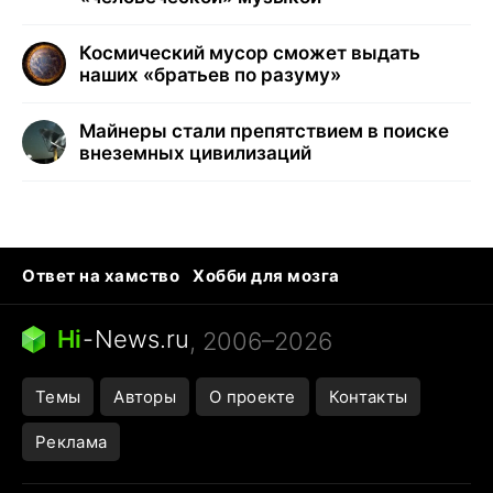
Космический мусор сможет выдать
наших «братьев по разуму»
Майнеры стали препятствием в поиске
внеземных цивилизаций
Ответ на хамство
Хобби для мозга
Бензин 100 vs 95
Тунцы в океанариуме
Следующая пандемия
Google Maps открытие
Hi
-
News.ru
, 2006–2026
Темы
Авторы
О проекте
Контакты
Реклама