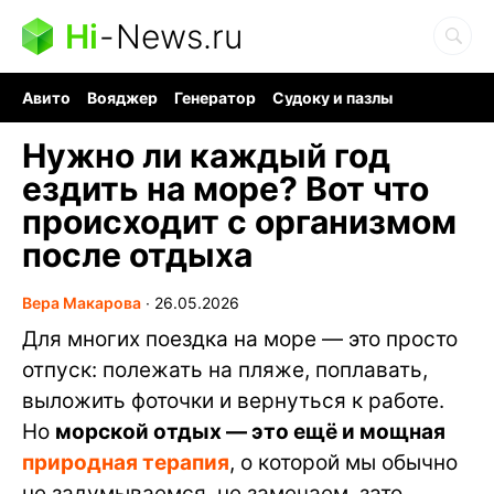
Hi
-
News.ru
Авито
Вояджер
Генератор
Судоку и пазлы
Хобби для мозга
Бензин 100 vs 95
Следующая пандемия
Нужно ли каждый год
ездить на море? Вот что
происходит с организмом
после отдыха
Вера Макарова
∙
26.05.2026
Для многих поездка на море — это просто
отпуск: полежать на пляже, поплавать,
выложить фоточки и вернуться к работе.
Но
морской отдых — это ещё и мощная
природная терапия
, о которой мы обычно
не задумываемся, не замечаем, зато