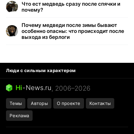
Что ест медведь сразу после спячки и
почему?
Почему медведи после зимы бывают
особенно опасны: что происходит после
выхода из берлоги
Люди с сильным характером
Кошка писает на кровать
Тунцы в океанариуме
Ядовитые пауки России
Hi
-
News.ru
, 2006–2026
Города в ядерной войне
Открытие в Google Maps
Темы
Авторы
О проекте
Контакты
Реклама