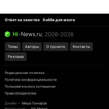
Ответ на хамство
Хобби для мозга
Бензин 100 и 95
Тунцы в океанариуме
Следующая пандемия
Google Maps открытие
Hi
-
News.ru
, 2006–2026
Темы
Авторы
О проекте
Контакты
Реклама
Редакционная политика
Политика конфиденциальности
Пользовательское соглашение
Правообладателям
Дизайн —
Миша Гончаров
Воплощение —
101 Медиа