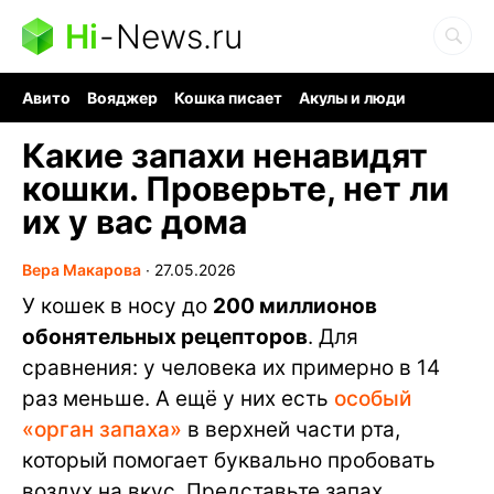
Hi
-
News.ru
Авито
Вояджер
Кошка писает
Акулы и люди
Ядерная война
Ядовитые пауки
Судоку и пазлы
Какие запахи ненавидят
кошки. Проверьте, нет ли
их у вас дома
Вера Макарова
∙
27.05.2026
У кошек в носу до
200 миллионов
обонятельных рецепторов
. Для
сравнения: у человека их примерно в 14
раз меньше. А ещё у них есть
особый
«орган запаха»
в верхней части рта,
который помогает буквально пробовать
воздух на вкус. Представьте запах,