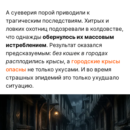
А суеверия порой приводили к
трагическим последствиям. Хитрых и
ловких охотниц подозревали в колдовстве,
что однажды
обернулось их массовым
истреблением
. Результат оказался
предсказуемым:
без кошек в городах
расплодились крысы
, а
городские крысы
опасны
не только укусами. И во время
страшных эпидемий это только ухудшало
ситуацию.