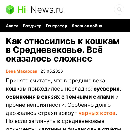
Hi
-
News.ru
Авито
Вояджер
Генератор
Ядерная война
Судоку и пазлы
Бензин 100 и 95
Хобби для мозга
Как относились к кошкам
в Средневековье. Всё
оказалось сложнее
Вера Макарова
∙
23.05.2026
Принято считать, что в средние века
кошкам приходилось несладко:
суеверия,
обвинения в связях с тёмными силами
и
прочие неприятности. Особенно долго
держались страхи вокруг
чёрных котов
.
Но если заглянуть в средневековые
документы, картины и финансовые отчёты,