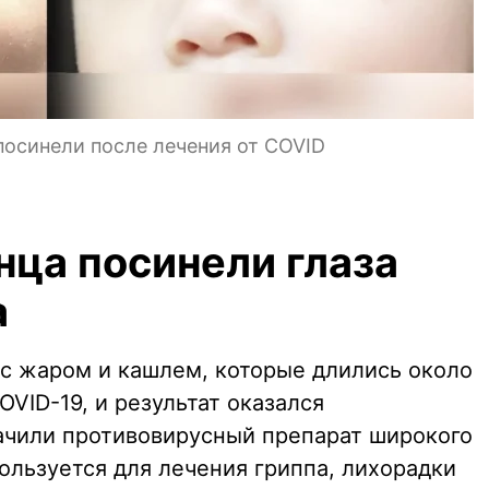
посинели после лечения от COVID
нца посинели глаза
а
с жаром и кашлем, которые длились около
OVID-19, и результат оказался
ачили противовирусный препарат широкого
ользуется для лечения гриппа, лихорадки