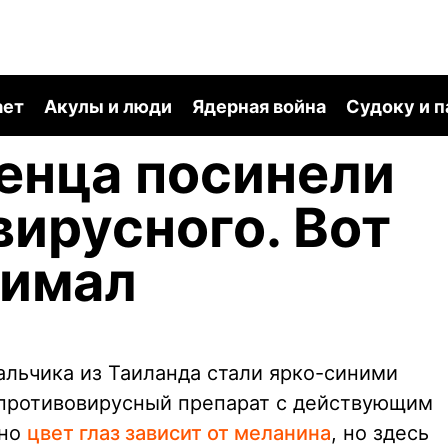
ает
Акулы и люди
Ядерная война
Судоку и 
енца посинели
вирусного. Вот
нимал
альчика из Таиланда стали ярко-синими
и противовирусный препарат с действующим
чно
цвет глаз зависит от меланина
, но здесь