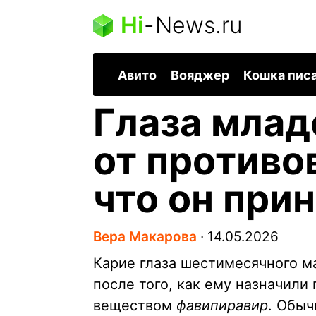
Hi
-
News.ru
Авито
Вояджер
Кошка пис
Глаза млад
от противо
что он при
Вера Макарова
∙
14.05.2026
Карие глаза шестимесячного м
после того, как ему назначил
веществом
фавипиравир
. Обы