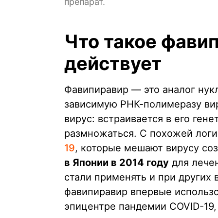
препарат.
Что такое фавип
действует
Фавипиравир — это аналог нук
зависимую РНК-полимеразу вир
вирус: встраивается в его ген
размножаться. С похожей логи
19
, которые мешают вирусу со
в Японии в 2014 году
для лечен
стали применять и при других 
фавипиравир впервые использо
эпицентре пандемии COVID-19, 